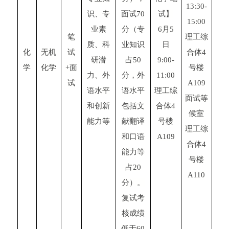
13:30-
识、专
面试70
试
】
15:00
业素
分（专
6月5
笔
理工综
质、科
业知识
日
化
无机
试
合体4
研潜
占50
9:00-
学
化学
+面
号楼
力、外
分，外
11:00
试
A109
语水平
语水平
理工综
面试等
和创新
包括文
合体4
候室
能力等
献翻译
号楼
理工综
和口语
A109
合体4
能力等
号楼
占20
A110
分）。
复试考
核成绩
低于60