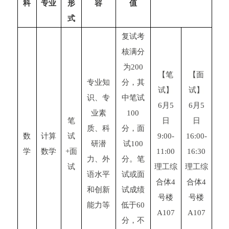
科
专业
形
容
值
式
复试考
核满分
为200
【笔
【面
专业知
分，其
试】
试】
识、专
中笔试
6月5
6月5
业素
100
笔
日
日
质、科
分，面
数
计算
试
9:00-
16:00-
研潜
试100
学
数学
+面
11:00
16:30
力、外
分。笔
试
理工综
理工综
语水平
试或面
合体4
合体4
和创新
试成绩
号楼
号楼
能力等
低于60
A107
A107
分，不