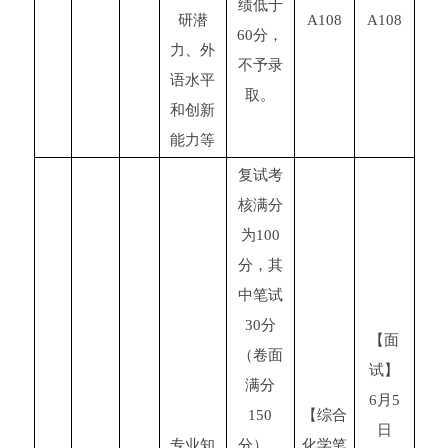
绩低于
研潜
A108
A108
60分，
力、外
不予录
语水平
取。
和创新
能力等
复试考
核满分
为100
分，其
中笔试
30分
【面
（卷面
试】
满分
6月5
150
【
综合
日
专业知
分），
化学笔