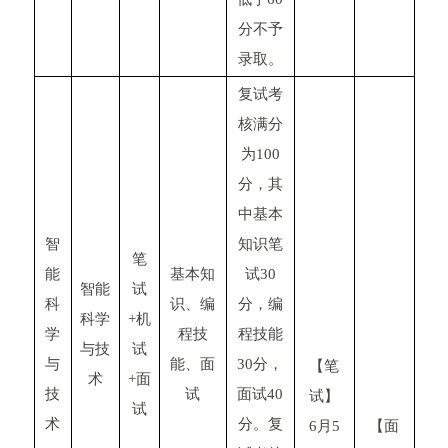
分不予
录取。
复试考
核满分
为100
分，其
中基本
智
知识笔
笔
能
基本知
试30
智能
试
科
识、编
分，编
科学
+机
学
程技
程技能
与技
试
与
能、面
30分，
【笔
术
+面
技
试
面试40
试】
试
术
分。复
6月5
【面