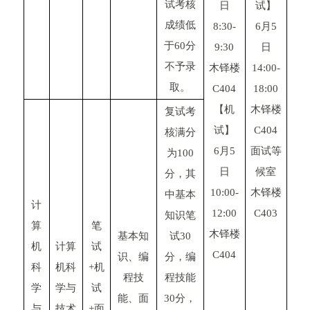
试考核
日
试】
成绩低
8:30-
6月5
于60分
9:30
日
不予录
木铎楼
14:00-
取。
C404
18:00
【机
木铎楼
复试考
试】
C404
核满分
6月5
面试等
为100
日
候室
分，其
10:00-
木铎楼
中基本
计
12:00
C403
知识笔
算
笔
木铎楼
基本知
试30
机
计算
试
C404
识、编
分，编
科
机科
+机
程技
程技能
学
学与
试
能、面
30分，
与
技术
+面