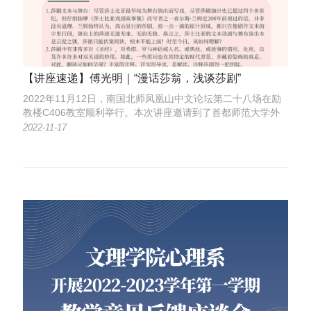
【讲座速递】傅光明｜“漫话莎翁，浅谈莎剧”
2022年11月12日，南国北师凤凰山中文论坛第二十八场在励
教楼C406教室顺利举行。本次讲座邀请到了首都师范大学外
国语学院教授傅光明老师担任主讲嘉宾，由北京师范大学文学
2022-11-17
院教授刘洪涛老师担任主持人。讲座题目为《“漫话莎翁，浅
谈莎剧”》。现场气氛热烈融洽，座无虚席。