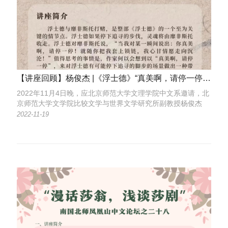
【讲座回顾】杨俊杰 |《浮士德》“真美啊，请停一停”义解
2022年11月4日晚，应北京师范大学文理学院中文系邀请，北
京师范大学文学院比较文学与世界文学研究所副教授杨俊杰
以“《浮士德》‘真美啊，请停一停’义解”为题，在线上为珠海校
2022-11-19
区的师生带来了一场精彩的学术讲座。