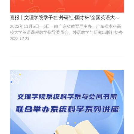
喜报丨文理学院学子在“外研社·国才杯”全国英语大赛中斩获佳绩
2022年11月5日—6日，由广东省教育厅主办，广东省本科高
校大学英语课程教学指导委员会、外语教学与研究出版社协办
的2022年广东省大学生英语演讲大赛暨“外研社·国才杯”全国
2022-12-23
英语演讲、写作、阅读大赛（广东赛区）决赛落下帷幕。文理
学院学子在比赛中表现突出，共获得一等奖2项、二等奖3项和
三等奖1项。