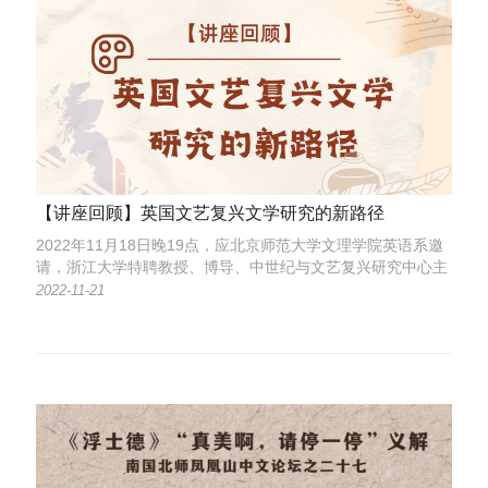
【讲座回顾】英国文艺复兴文学研究的新路径
2022年11月18日晚19点，应北京师范大学文理学院英语系邀
请，浙江大学特聘教授、博导、中世纪与文艺复兴研究中心主
任，郝田虎教授前来我校励教楼B202室进行学术讲座。
2022-11-21