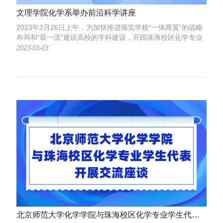
文理学院化学系举办前沿科学讲座
2023年2月26日上午，为加快推进落实学校“一体两翼”的战略
布局和“双一流”建设高校的学科建设，开阔珠海校区化学专业
学生视野，提升学科知识交叉和融合素养，特邀请北京师范大
2023-03-03
学化学学院院长毛兰群教授做题为“脑化学：测量、调控与模
拟”的前沿科学讲座。讲座由文理学院化学系主任刘亚军教授
主持。化学系青年教师...
北京师范大学化学学院与珠海校区化学专业学生代表开展交流座谈