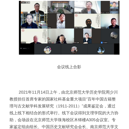
会议线上合影
2
02
1
年
11
月
14
日上午，由北京师范大学历史学院周少川
教授担任首席专家的国家社科基金重大项目
“百年中国古籍整
理与古文献学科发展研究（1911
-
2011
）
”成果鉴定会
，通过
线上线下相结合的形式举行。线下会议得到文理学院的大力协
助，会场设在北京师范大学珠海校区木铎楼
A305会议室
。专
家鉴定组由组长、中国历史文献研究会会长、南京师范大学文