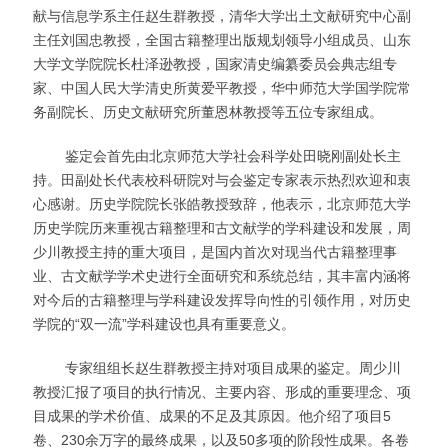
献与信息学系主任赵生群教授，清华大学出土文献研究中心副
主任刘国忠教授，全国古籍整理出版规划领导小组成员、山东
大学文学院院长杜泽逊教授，国家清史编纂委员会典志组专
家、中国人民大学清史所黄爱平教授，华中师范大学国学院常
务副院长、历史文献研究所董恩林教授等五位专家组成。
鉴定会首先由北京师范大学社会科学处田晓刚副处长主
持。田副处长代表校科研院对与会鉴定专家表示热烈欢迎和衷
心感谢。历史学院院长张皓教授致辞，他表示，北京师范大学
历史学院历来重视古籍整理和古文献学的学科建设和发展，周
少川教授主持的重大项目，是国内首次对现当代古籍整理事
业、古文献学学术史进行全面研究和系统总结，其丰富内涵将
对今后的古籍整理与学科建设发挥导向性的引领作用，对历史
学院的“双一流”学科建设也具有重要意义。
专家组组长赵生群教授主持对项目成果的鉴定。周少川
教授汇报了项目的执行情况、主要内容、形成的重要理念、项
目成果的学术价值、成果的不足及其原因。他介绍了项目
5
卷、230
余万字的最终成果，以及
50多项的阶段性成果。各卷