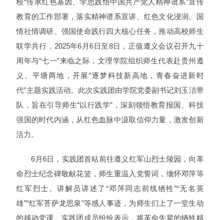
校“传承红色基因、学思践悟中国共产党人精神谱系”宣传
教育的工作部署，落实精神谱系宣讲、红色文化浸润、国
情社情调研、强国使命践行四大核心任务，推动高校师生
联学共行，2025年6月6日至8日，正值遵义会议召开九十
周年与“七一”来临之际，文理学院组织师生代表赴贵州遵
义、平塘两地，开展“逐梦科技新高地，青春奋进新时
代”主题实践活动。此次实践团由学院党委副书记刘玉洁带
队，旨在引导师生“以行践学”，深刻领悟教育报国、科技
强国的时代内涵，从红色血脉中汲取信仰力量，激发创新
活力。
6月6日，实践团首站前往遵义红军山烈士陵园，向革
命烈士纪念碑敬献花篮，师生重温入党誓词，缅怀邓萍等
红军烈士。讲解员讲述了“邓萍同志前线牺牲”“无名英
雄”“红军菩萨龙思泉”等感人事迹，为师生们上了一堂生动
的移动党课。实践团成员纷纷表示，将革命先辈的牺牲精