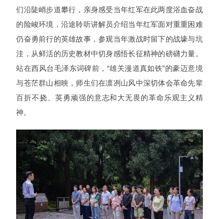
们沿陡峭步道攀行，亲身感受当年红军在此两度浴血奋战
的险峻环境，沿途聆听讲解员介绍当年红军面对重重困难
仍奋勇前行的英雄故事，参观当年激战时留下的战壕与坑
洼，从鲜活的历史教材中切身感悟长征精神的磅礴力量。
站在西风台毛泽东词碑前，“雄关漫道真如铁”的豪迈意境
与苍茫群山相映，师生们在凛冽山风中深切体会革命先辈
百折不挠、英勇顽强的意志和大无畏的革命乐观主义精
神。