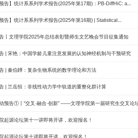
告】统计系系列学术报告(2025年第17期)：PB-DiffHiC: a...
告】统计系系列学术报告(2025年第16期) | Statistical...
告丨文理学院2025年总结表彰暨师生文艺晚会节目征集通知
告 | 宋艳：中国学龄儿童注意发展的认知神经机制与干预研究
告 | 秦伯韡：复杂生物系统的数学理论和方法
告 | 兰岳恒：非线性动力学中轨道的重整化群计算
动预告①丨“交叉·融合·创新” ——文理学院第一届研究生交叉论
院起源论坛第十一讲即将开讲，欢迎报名！
院起源论坛第十讲即将开讲，欢迎报名！