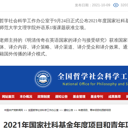
发布日期：2021-10-09
320
哲学社会科学工作办公室于
9
月
24
日正式公布
2021
年度国家社科
师范大学文理学院外语系
1
项课题获准立项。
老师主持的《明清传奇在英语国家的译介与接受研究》获准国家
体、译介内容、译介策略、译介渠道、译介受众和译介效果。通
籍国外传播的译介模式。