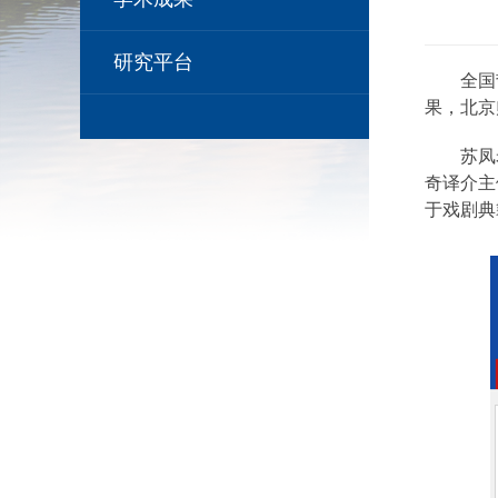
研究平台
全国
果，北京
苏凤
奇译介主
于戏剧典