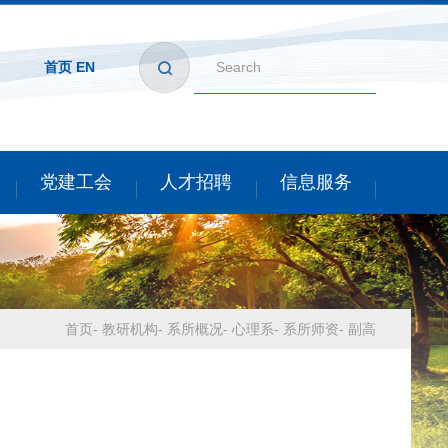
首页
EN
党建工会
人才招聘
信息服务
首页
-
教研机构
-
系所概况
-
心理系
-
系所师资
-
副高