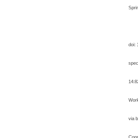
Spri
doi:
spec
14:8
Work
via 
Conn