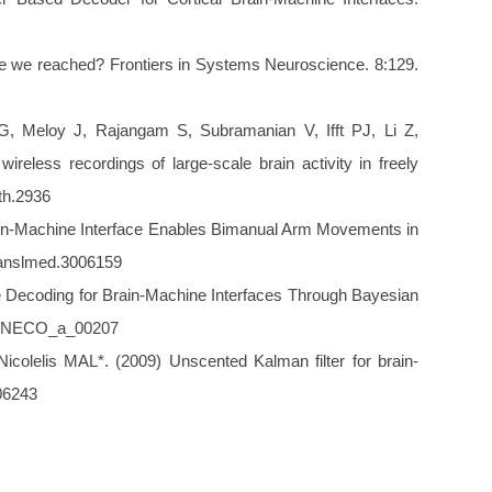
ve we reached? Frontiers in Systems Neuroscience. 8:129.
 Meloy J, Rajangam S, Subramanian V, Ifft PJ, Li Z,
eless recordings of large-scale brain activity in freely
th.2936
Brain-Machine Interface Enables Bimanual Arm Movements in
translmed.3006159
e Decoding for Brain-Machine Interfaces Through Bayesian
162/NECO_a_00207
olelis MAL*. (2009) Unscented Kalman filter for brain-
06243