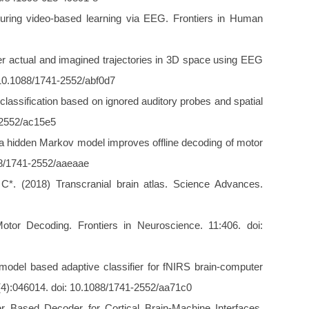
during video-based learning via EEG. Frontiers in Human
er actual and imagined trajectories in 3D space using EEG
: 10.1088/1741-2552/abf0d7
classification based on ignored auditory probes and spatial
1-2552/ac15e5
h a hidden Markov model improves offline decoding of motor
088/1741-2552/aaeaae
*. (2018) Transcranial brain atlas. Science Advances.
tor Decoding. Frontiers in Neuroscience. 11:406. doi:
model based adaptive classifier for fNIRS brain-computer
14(4):046014. doi: 10.1088/1741-2552/aa71c0
r Based Decoder for Cortical Brain-Machine Interfaces.