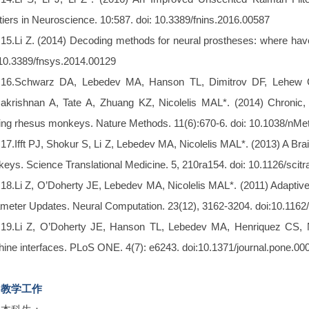
tiers in Neuroscience. 10:587. doi: 10.3389/fnins.2016.00587
15.Li Z. (2014) Decoding methods for neural prostheses: where ha
 10.3389/fnsys.2014.00129
16.Schwarz DA, Lebedev MA, Hanson TL, Dimitrov DF, Lehew G,
krishnan A, Tate A, Zhuang KZ, Nicolelis MAL*. (2014) Chronic, wir
ng rhesus monkeys. Nature Methods. 11(6):670-6. doi: 10.1038/nMe
17.Ifft PJ, Shokur S, Li Z, Lebedev MA, Nicolelis MAL*. (2013) A 
eys. Science Translational Medicine. 5, 210ra154. doi: 10.1126/sci
18.Li Z, O’Doherty JE, Lebedev MA, Nicolelis MAL*. (2011) Adaptiv
meter Updates. Neural Computation. 23(12), 3162-3204. doi:10.1
19.Li Z, O’Doherty JE, Hanson TL, Lebedev MA, Henriquez CS, Nic
ine interfaces. PLoS ONE. 4(7): e6243. doi:10.1371/journal.pone.00
教学工作