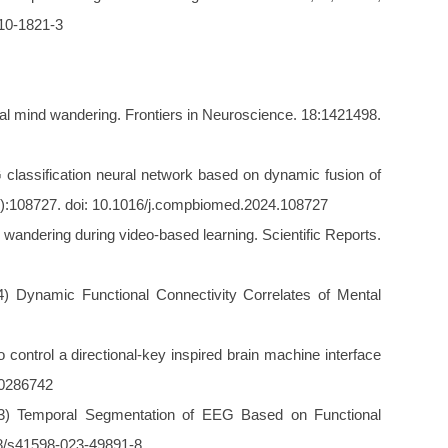
-10-1821-3
eal mind wandering. Frontiers in Neuroscience. 18:1421498.
 classification neural network based on dynamic fusion of
4):108727. doi: 10.1016/j.compbiomed.2024.108727
wandering during video-based learning. Scientific Reports.
) Dynamic Functional Connectivity Correlates of Mental
ontrol a directional-key inspired brain machine interface
.0286742
23) Temporal Segmentation of EEG Based on Functional
038/s41598-023-49891-8