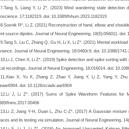
7.Tang S, Liang Y, Li Z*. (2023) Mind wandering state detection 
oscience. 17:1182319. doi: 10.3389/fnhum.2023.1182319
8.Sosnik R*, Li Z. (2021) Reconstruction of hand, elbow and should
ent source dipoles. Journal of Neural Engineering. 18(5):056011. doi
9.Tang S, Liu C, Zhang Q, Gu H, Li X, Li Z*. (2021) Mental workload 
riance. Journal of Neural Engineering. 18:0460c9. doi: 10.1088/174
10.Li J, Chen X, Li Z*. (2019) Spike detection and spike sorting wit
ical recordings. Journal of Neural Engineering. 16:016014. doi: 10.1
11.Xiao X, Yu X, Zhang Z, Zhao Y, Jiang Y, Li Z, Yang Y, Zhu C
:eaar6904. doi: 10.1126/sciadv.aar6904
12.Li J, Li Z*. (2017) Sums of Spike Waveform Features for Mo
389/fnins.2017.00406
13.Li Z, Jiang Y-H, Duan L, Zhu C-Z*. (2017) A Gaussian mixture 
rfaces and its testing via simulation. Journal of Neural Engineering. 
14.Li S, Li J, Li Z*. (2016) An Improved Unscented Kalman Filte