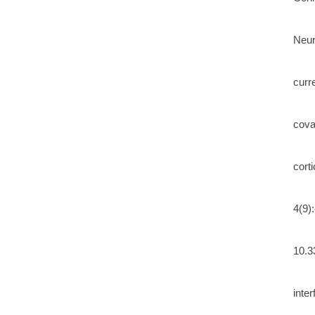
Neur
curr
cova
cort
4(9)
10.3
inte