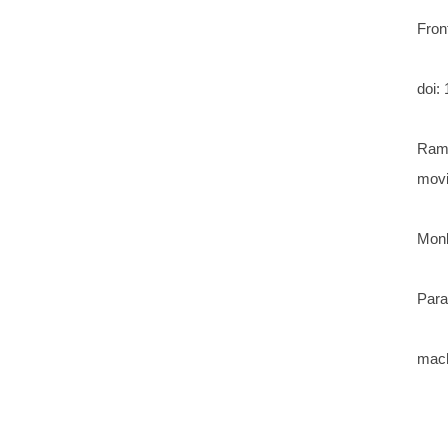
Fron
doi:
Rama
movi
Monk
Para
mach