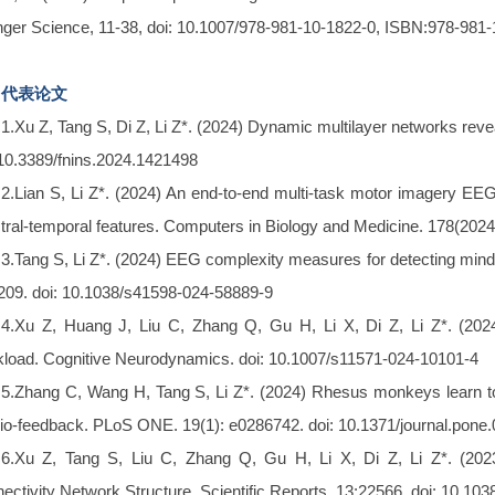
nger Science, 11-38, doi: 10.1007/978-981-10-1822-0, ISBN:978-981
代表论文
1.Xu Z, Tang S, Di Z, Li Z*. (2024) Dynamic multilayer networks rev
 10.3389/fnins.2024.1421498
2.Lian S, Li Z*. (2024) An end-to-end multi-task motor imagery EEG
tral-temporal features. Computers in Biology and Medicine. 178(202
3.Tang S, Li Z*. (2024) EEG complexity measures for detecting mind 
209. doi: 10.1038/s41598-024-58889-9
4.Xu Z, Huang J, Liu C, Zhang Q, Gu H, Li X, Di Z, Li Z*. (2024
load. Cognitive Neurodynamics. doi: 10.1007/s11571-024-10101-4
5.Zhang C, Wang H, Tang S, Li Z*. (2024) Rhesus monkeys learn to c
bio-feedback. PLoS ONE. 19(1): e0286742. doi: 10.1371/journal.pone
6.Xu Z, Tang S, Liu C, Zhang Q, Gu H, Li X, Di Z, Li Z*. (20
ectivity Network Structure. Scientific Reports. 13:22566. doi: 10.1