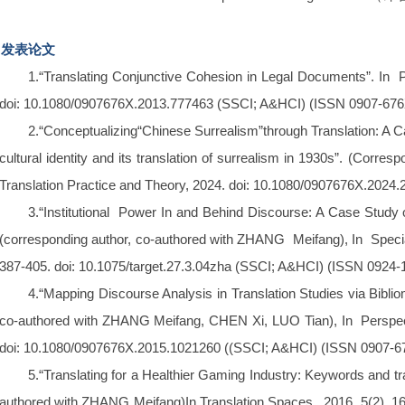
发表论文
1.“Translating Conjunctive Cohesion in Legal Documents”. In Pe
doi: 10.1080/0907676X.2013.777463 (SSCI; A&HCI) (ISSN 0907-676
2.“Conceptualizing“Chinese Surrealism”through Translation: A C
cultural identity and its translation of surrealism in 1930s”. (Corre
Translation Practice and Theory, 2024. doi: 10.1080/0907676X.2
3.“Institutional Power In and Behind Discourse: A Case Study
(corresponding author, co-authored with ZHANG Meifang), In Special 
387-405. doi: 10.1075/target.27.3.04zha (SSCI; A&HCI) (ISSN 0924-
4.“Mapping Discourse Analysis in Translation Studies via Biblio
co-authored with ZHANG Meifang, CHEN Xi, LUO Tian), In Perspect
doi: 10.1080/0907676X.2015.1021260 ((SSCI; A&HCI) (ISSN 0907-6
5.“Translating for a Healthier Gaming Industry: Keywords and tra
authored with ZHANG Meifang)In Translation Spaces , 2016, 5(2), 16