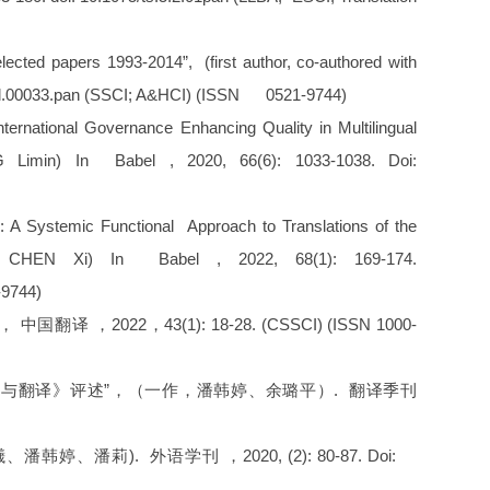
ected papers 1993-2014”, (first author, co-authored with
abel.00033.pan (SSCI; A&HCI) (ISSN 0521-9744)
International Governance Enhancing Quality in Multilingual
NG Limin) In Babel , 2020, 66(6): 1033-1038. Doi:
: A Systemic Functional Approach to Translations of the
ith CHEN Xi) In Babel , 2022, 68(1): 169-174.
-9744)
22，43(1): 18-28. (CSSCI) (ISSN 1000-
语与翻译》评述”，（一作，潘韩婷、余璐平）. 翻译季刊
潘莉). 外语学刊 ，2020, (2): 80-87. Doi: