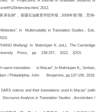
nett.” In Projections: A Journal of Graduate Students of
nett%20interview.html, 2012.
实例”， 新疆石油教育学院学报 . 2008年第7期，页98-
bsites". In Multimodality in Translation Studies . Eds.
2023.
ith ZHANG Meifang). In Malmkjaer K. (ed.), The Cambridge
niversity Press, pp. 238-257, 2022. (DOI:
urch name translation in Macao”, In Malmkjaer K., Serban,
terdam / Philadelphia: John Benjamins, pp.137-190, 2018.
f SARS notices and their translations used in Macao" (with
, Discourse Analysis in Translation Studies . Amsterdam /