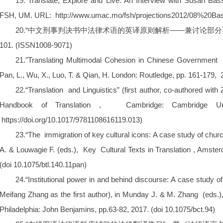
19.“Translate, Explore and Live: An Interview with Susan Bass
FSH, UM. URL:
http://www.umac.mo/fsh/projections2012/08%20Bass
20.“中文刑事判决书中法律术语的英译原则解析——兼讨论部分英译
101. (ISSN1008-9071)
21."Translating Multimodal Cohesion in Chinese Government We
Pan, L., Wu, X., Luo, T. & Qian, H. London: Routledge, pp. 161-179, 
22.“Translation and Linguistics” (first author, co-authored w
Handbook of Translation , Cambridge: Cambridge U
https://doi.org/10.1017/9781108616119.013)
23.“The immigration of key cultural icons: A case study of ch
A. & Louwagie F. (eds.), Key Cultural Texts in Translation , Ams
(doi 10.1075/btl.140.11pan)
24.“Institutional power in and behind discourse: A case study o
Meifang Zhang as the first author), in Munday J. & M. Zhang (eds.)
Philadelphia: John Benjamins, pp.63-82, 2017. (doi 10.1075/bct.94)