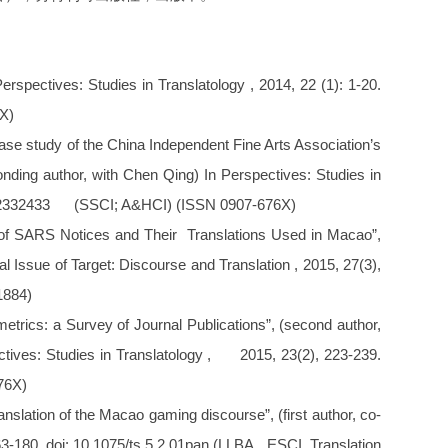
rspectives: Studies in Translatology , 2014, 22 (1): 1-20.
X)
ase study of the China Independent Fine Arts Association’s
sponding author, with Chen Qing) In Perspectives: Studies in
024.2332433 (SSCI; A&HCI) (ISSN 0907-676X)
 of SARS Notices and Their Translations Used in Macao”,
Issue of Target: Discourse and Translation , 2015, 27(3),
1884)
metrics: a Survey of Journal Publications”, (second author,
ives: Studies in Translatology , 2015, 23(2), 223-239.
76X)
nslation of the Macao gaming discourse”, (first author, co-
3-180. doi: 10.1075/ts.5.2.01pan (LLBA, ESCI, Translation