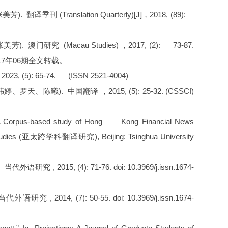
 (Translation Quarterly)[J]，2018, (89):
研究 (Macau Studies) ，2017, (2): 73-87.
017年06期全文转载。
): 65-74. (ISSN 2521-4004)
陈曦). 中国翻译 ，2015, (5): 25-32. (CSSCI)
: A Corpus-based study of Hong Kong Financial News
tion Studies (亚太跨学科翻译研究), Beijing: Tsinghua University
15, (4): 71-76. doi: 10.3969/j.issn.1674-
14, (7): 50-55. doi: 10.3969/j.issn.1674-