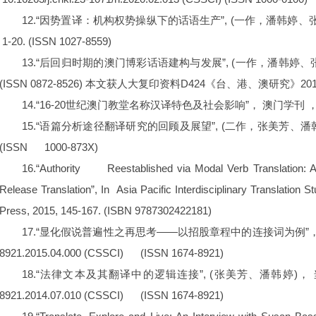
12.“因势置译：机构权势操纵下的话语生产”, (一作，潘韩婷、张美芳). 翻译季刊
1-20. (ISSN 1027-8559)
13.“后回归时期的澳门博彩话语建构与发展”, (一作，潘韩婷、张美芳). 澳门
(ISSN 0872-8526) 本文获人大复印资料D424《台、港、澳研究》2
14.“16-20世纪澳门教堂名称汉译特色及社会影响”， 澳门学刊 ，2023, (5
15.“语篇分析途径翻译研究的回顾及展望”, (二作，张美芳、潘韩婷、罗天、
(ISSN 1000-873X)
16.“Authority Reestablished via Modal Verb Translation
Release Translation”, In Asia Pacific Interdisciplinary Transla
Press, 2015, 145-167. (ISBN 9787302422181)
17.“显化假说普遍性之再思考——以招股章程中的连接词为例”， 当代外语研究 , 20
8921.2015.04.000 (CSSCI) (ISSN 1674-8921)
18.“法律文本及其翻译中的逻辑连接”, (张美芳、潘韩婷)， 当代外语研究 , 20
8921.2014.07.010 (CSSCI) (ISSN 1674-8921)