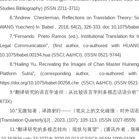
Studies Bibliography) (ISSN 2211-3711)
6.“Andrew Chesterman. Reflections on Translation Theory: Sel
WANG Yuechen) In Babel , 2018, 64(2), 326-333. doi: 10.1075/b
7.“Fernando Prieto Ramos (ed.). Institutional Translation for 
Legal Communication”, (first author, co-authored with HUA
10.1075/babel.00194.hua (SSCI; A&HCI). (ISSN 0521-9744)
8.“Hailing Yu. Recreating the Images of Chan Master Huineng
Platform Sutra”, (corresponding author, co-authored w
https://doi.org/10.1075/babel.00258.che (SSCI; A&HCI). (ISSN 0521
9.“翻译研究的语言学途径：从比较语言学到多模态话语分析”， 中国翻译 ，20
873X)
10.“见微知著，译路躬行——《笔尖上的文化碰撞：对外话
(Translation Quarterly)[J]，2023, (107): 109-113. (ISSN 1027-8559)
11.“翻译研究的多模态转向：现状与展望”，(通讯作者，陈曦、潘韩婷、
10.16263/j.cnki.23-1071/h.2020.02.013 (CSSCI) (ISSN 1000-0100)