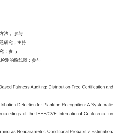
方法； 参与
问题研究；主持
研究；参与
化检测的路线图；参与
-Based Fairness Auditing: Distribution-Free Certification and
stribution Detection for Plankton Recognition: A Systematic
Proceedings of the IEEE/CVF International Conference on
Learning as Nonparametric Conditional Probability Estimation: