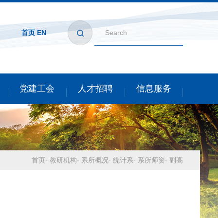
首页
EN
党建工会
人才招聘
信息服务
首页
-
教研机构
-
系所概况
-
统计系
-
系所师资
-
副高