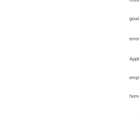
good
erro
Appl
empi
homo