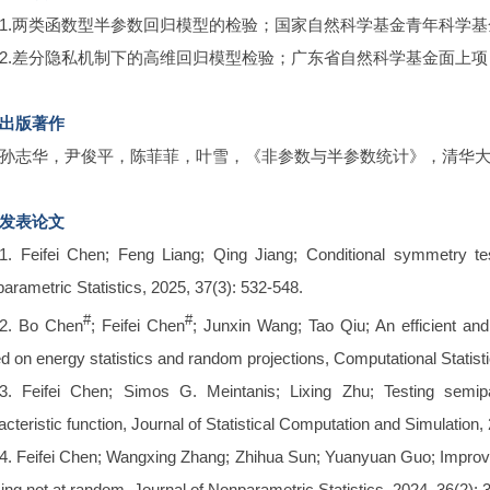
1.两类函数型半参数回归模型的检验；国家自然科学基金青年科学基金项目；2
2.差分隐私机制下的高维回归模型检验；广东省自然科学基金面上项目；202
出版著作
孙志华，尹俊平，陈菲菲，叶雪，《非参数与半参数统计》，清华大学
发表论文
1. Feifei Chen; Feng Liang; Qing Jiang; Conditional symmetry tes
arametric Statistics, 2025, 37(3): 532-548.
#
#
2. Bo Chen
; Feifei Chen
; Junxin Wang; Tao Qiu; An efficient and
d on energy statistics and random projections, Computational Statist
3. Feifei Chen; Simos G. Meintanis; Lixing Zhu; Testing semi
acteristic function, Journal of Statistical Computation and Simulation,
4. Feifei Chen; Wangxing Zhang; Zhihua Sun; Yuanyuan Guo; Improved 
ing not at random, Journal of Nonparametric Statistics, 2024, 36(2): 