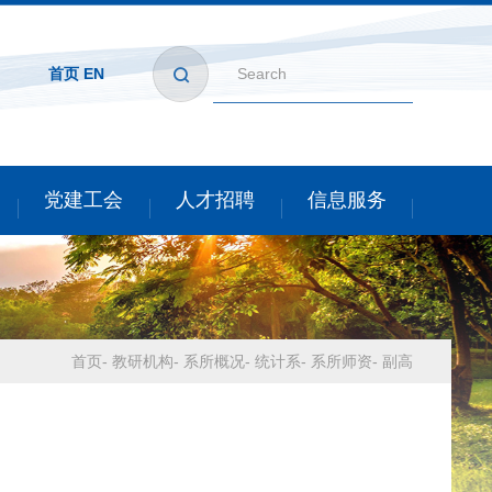
首页
EN
党建工会
人才招聘
信息服务
首页
-
教研机构
-
系所概况
-
统计系
-
系所师资
-
副高