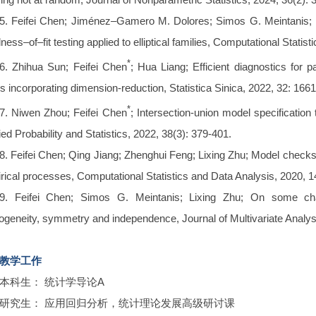
5. Feifei Chen; Jiménez–Gamero M. Dolores; Simos G. Meintanis; L
ness–of–fit testing applied to elliptical families, Computational Statis
*
6. Zhihua Sun; Feifei Chen
; Hua Liang; Efficient diagnostics for
rs incorporating dimension-reduction, Statistica Sinica, 2022, 32: 166
*
7. Niwen Zhou; Feifei Chen
; Intersection-union model specificatio
ied Probability and Statistics, 2022, 38(3): 379-401.
8. Feifei Chen; Qing Jiang; Zhenghui Feng; Lixing Zhu; Model checks 
rical processes, Computational Statistics and Data Analysis, 2020, 1
9. Feifei Chen; Simos G. Meintanis; Lixing Zhu; On some charac
geneity, symmetry and independence, Journal of Multivariate Analys
教学工作
本科生： 统计学导论A
研究生： 应用回归分析，统计理论发展高级研讨课