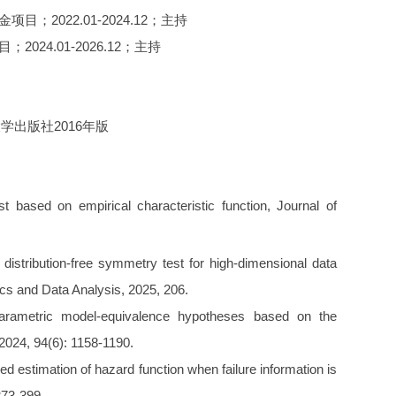
022.01-2024.12；主持
4.01-2026.12；主持
出版社2016年版
t based on empirical characteristic function, Journal of
 distribution-free symmetry test for high-dimensional data
ics and Data Analysis, 2025, 206.
parametric model-equivalence hypotheses based on the
 2024, 94(6): 1158-1190.
estimation of hazard function when failure information is
373-399.