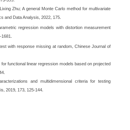
ixing Zhu; A general Monte Carlo method for multivariate
tics and Data Analysis, 2022, 175.
 parametric regression models with distortion measurement
1-1681.
n test with response missing at random, Chinese Journal of
for functional linear regression models based on projected
44.
terizations and multidimensional criteria for testing
is, 2019, 173, 125-144.