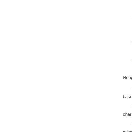
Nonp
base
char
miss