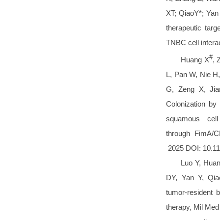
XT; QiaoY*; Yan 
therapeutic targ
TNBC cell inter
#
Huang X
, 
L, Pan W, Nie H,
G, Zeng X, Ji
Colonization by
squamous cell
through FimA/C
2025 DOI: 10.
Luo Y, Huan
DY, Yan Y, Qia
tumor-resident b
therapy, Mil M