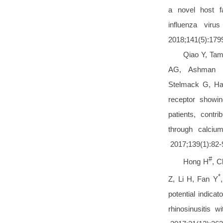
a novel host fa
influenza viru
2018;141(5):17
Qiao Y, Tam
AG, Ashman L
Stelmack G, Ha
receptor showin
patients, contr
through calciu
2017;139(1):82
#
Hong H
, 
*
Z, Li H, Fan Y
potential indicat
rhinosinusitis 