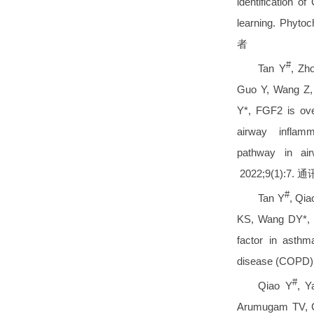
identification o
learning. Phyt
者
#
Tan Y
, Zh
Guo Y, Wang Z,
Y*, FGF2 is ov
airway inflam
pathway in air
2022;9(1):7.
#
Tan Y
, Qia
KS, Wang DY*, 
factor in asthm
disease (COPD).
#
Qiao Y
, Y
Arumugam TV, C