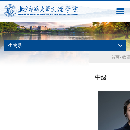
生物系
首页
-
教
中级