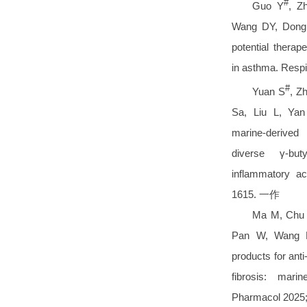
#
Guo Y
, Z
Wang DY, Dong 
potential therap
in asthma. Res
#
Yuan S
, Z
Sa, Liu L, Yan
marine-derived
diverse γ-but
inflammatory ac
1615. 一作
Ma M, Chu Z
Pan W, Wang D
products for anti
fibrosis: mari
Pharmacol 202