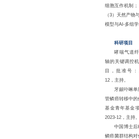
细胞互作机制；
（3）天然产物
模型与AI-多组
科研项目
哮喘气道纤维
轴的关键调控
目，批准号：2025
12，主持。
牙龈卟啉单胞菌
管鳞癌转移中的
基金青年基金项目，
2023-12，主持
中国博士后
鳞癌菌群结构对