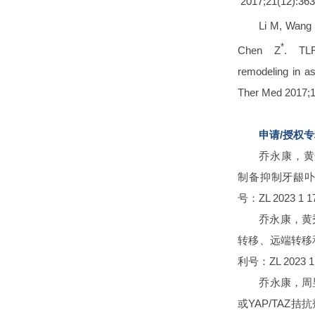
2017;21(12):36
Li M, Wang 
*
Chen Z
. TLR
remodeling in a
Ther Med 2017
申请/授权
乔永康，黄秀
制备抑制牙龈
号：ZL 2023 1 
乔永康，黄
转移、远端转移
利号：ZL 2023 1
乔永康，周昱
或YAP/TAZ