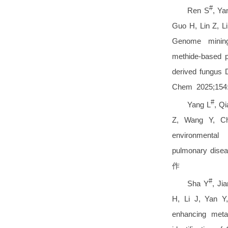
#
Ren S
, Ya
Guo H, Lin Z, L
Genome mining
methide-based p
derived fungus
Chem 2025;15
#
Yang L
, Q
Z, Wang Y, Ch
environmental 
pulmonary dise
作
#
Sha Y
, Ji
H, Li J, Yan Y
enhancing meta