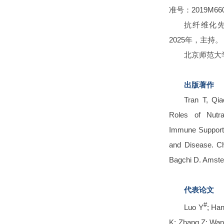
准号：2019M660
抗纤维化
2025年，主持。
北京师范大
出版著作
Tran T, Qi
Roles of Nutra
Immune Support:
and Disease. Ch
Bagchi D. Amste
代表论文
#
Luo Y
; Ha
K; Zhang Z; Wan